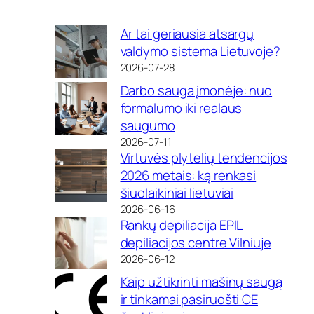
Ar tai geriausia atsargų
valdymo sistema Lietuvoje?
2026-07-28
Darbo sauga įmonėje: nuo
formalumo iki realaus
saugumo
2026-07-11
Virtuvės plytelių tendencijos
2026 metais: ką renkasi
šiuolaikiniai lietuviai
2026-06-16
Rankų depiliacija EPIL
depiliacijos centre Vilniuje
2026-06-12
Kaip užtikrinti mašinų saugą
ir tinkamai pasiruošti CE