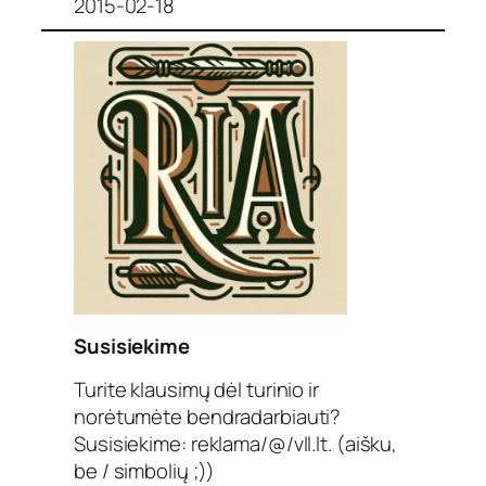
2015-02-18
Susisiekime
Turite klausimų dėl turinio ir
norėtumėte bendradarbiauti?
Susisiekime: reklama/@/vll.lt. (aišku,
be / simbolių ;))