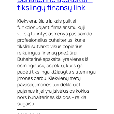
tikslingų finansų link
Kiekviena šiais laikais puikiai
funkcionuojanti firma ar smulkųjį
verslą turintys asmenys pasisamdo
profesionalius buhalterius, kurie
tiksliai sutvarko visus popierius
reikalingus finansų priežiūrai.
Buhalterinė apskaitai yra vienas iš
esmingiausių aspektų, kuris gali
padėti tikslingai džiaugtis sistemingu
įmonės darbu. Kiekvienų metų
pavasarį įmonės turi deklaruoti
pajamas ir jei yra įsivėlusios kokios
nors buhalterinės klaidos – reikia
sugaišti…