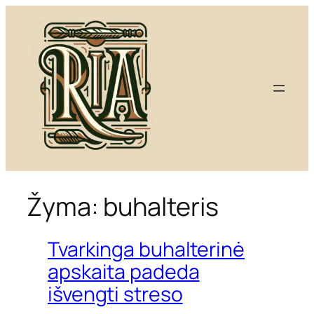
Eiti
prie
turinio
Žyma:
buhalteris
Tvarkinga buhalterinė
apskaita padeda
išvengti streso