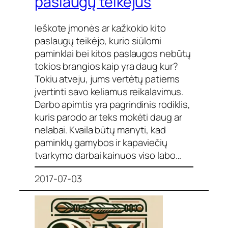
paslaugų teikėjus
Ieškote įmonės ar kažkokio kito
paslaugų teikėjo, kurio siūlomi
paminklai bei kitos paslaugos nebūtų
tokios brangios kaip yra daug kur?
Tokiu atveju, jums vertėtų patiems
įvertinti savo keliamus reikalavimus.
Darbo apimtis yra pagrindinis rodiklis,
kuris parodo ar teks mokėti daug ar
nelabai. Kvaila būtų manyti, kad
paminklų gamybos ir kapaviečių
tvarkymo darbai kainuos viso labo…
2017-07-03