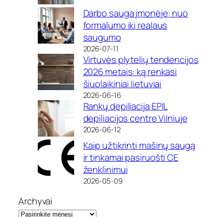
Darbo sauga įmonėje: nuo
formalumo iki realaus
saugumo
2026-07-11
Virtuvės plytelių tendencijos
2026 metais: ką renkasi
šiuolaikiniai lietuviai
2026-06-16
Rankų depiliacija EPIL
depiliacijos centre Vilniuje
2026-06-12
Kaip užtikrinti mašinų saugą
ir tinkamai pasiruošti CE
ženklinimui
2026-05-09
Archyvai