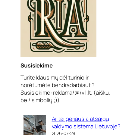
Susisiekime
Turite klausimų dėl turinio ir
norėtumėte bendradarbiauti?
Susisiekime: reklama/@/vll.lt. (aišku,
be / simbolių ;))
Ar tai geriausia atsargų
valdymo sistema Lietuvoje?
2026-07-28