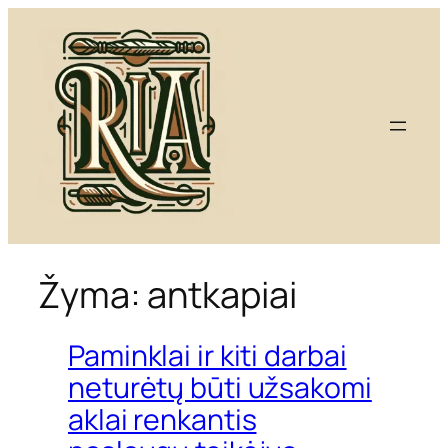
Eiti
prie
turinio
Žyma:
antkapiai
Paminklai ir kiti darbai
neturėtų būti užsakomi
aklai renkantis