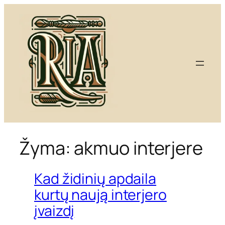
Eiti
prie
turinio
Žyma:
akmuo interjere
Kad židinių apdaila
kurtų naują interjero
įvaizdį