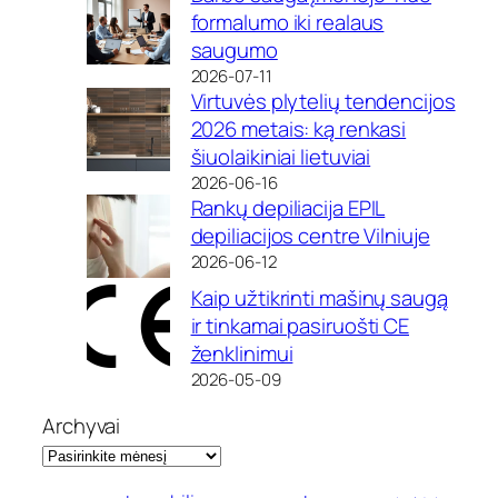
formalumo iki realaus
saugumo
2026-07-11
Virtuvės plytelių tendencijos
2026 metais: ką renkasi
šiuolaikiniai lietuviai
2026-06-16
Rankų depiliacija EPIL
depiliacijos centre Vilniuje
2026-06-12
Kaip užtikrinti mašinų saugą
ir tinkamai pasiruošti CE
ženklinimui
2026-05-09
Archyvai