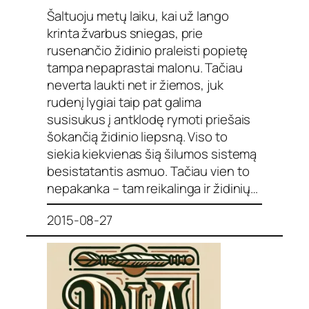
Šaltuoju metų laiku, kai už lango
krinta žvarbus sniegas, prie
rusenančio židinio praleisti popietę
tampa nepaprastai malonu. Tačiau
neverta laukti net ir žiemos, juk
rudenį lygiai taip pat galima
susisukus į antklodę rymoti priešais
šokančią židinio liepsną. Viso to
siekia kiekvienas šią šilumos sistemą
besistatantis asmuo. Tačiau vien to
nepakanka – tam reikalinga ir židinių…
2015-08-27