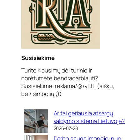
Susisiekime
Turite klausimų dėl turinio ir
norėtumėte bendradarbiauti?
Susisiekime: reklama/@/vll.lt. (aišku,
be / simbolių ;))
Ar tai geriausia atsargų
valdymo sistema Lietuvoje?
2026-07-28
Darbo sauga įmonėje: nuo