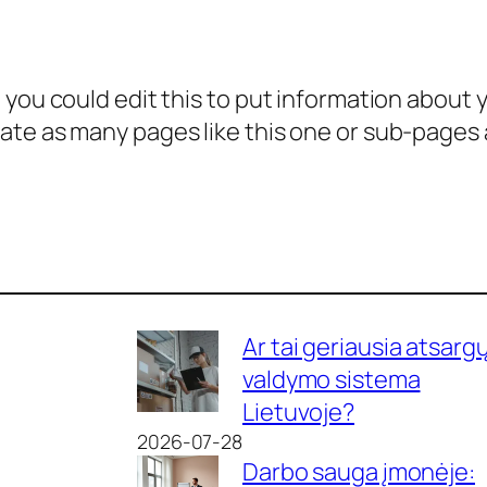
 you could edit this to put information about 
te as many pages like this one or sub-pages a
Ar tai geriausia atsarg
valdymo sistema
Lietuvoje?
2026-07-28
Darbo sauga įmonėje: