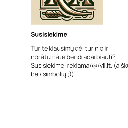
Susisiekime
Turite klausimų dėl turinio ir
norėtumėte bendradarbiauti?
Susisiekime: reklama/@/vll.lt. (aišk
be / simbolių ;))