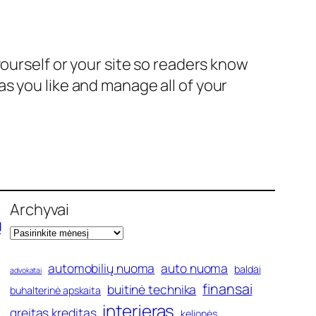
yourself or your site so readers know
s you like and manage all of your
Archyvai
ų
automobilių nuoma
auto nuoma
baldai
advokatai
finansai
buitinė technika
buhalterinė apskaita
interjeras
greitas kreditas
kelionės