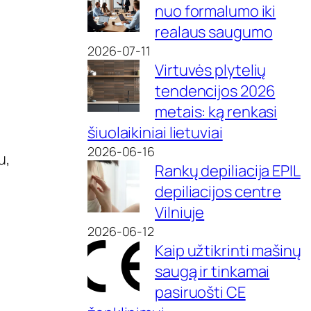
nuo formalumo iki
realaus saugumo
2026-07-11
Virtuvės plytelių
tendencijos 2026
metais: ką renkasi
šiuolaikiniai lietuviai
2026-06-16
u,
Rankų depiliacija EPIL
depiliacijos centre
Vilniuje
2026-06-12
Kaip užtikrinti mašinų
saugą ir tinkamai
pasiruošti CE