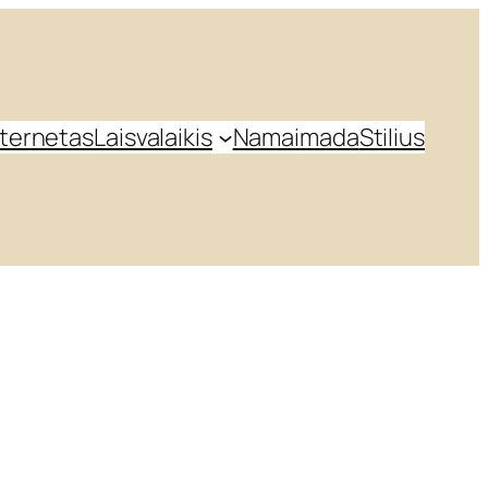
nternetas
Laisvalaikis
Namai
mada
Stilius