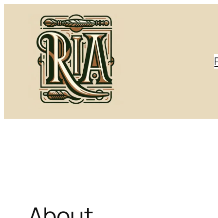
Eiti
prie
turinio
About