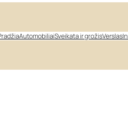
Pradžia
Automobiliai
Sveikata ir grožis
Verslas
I