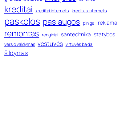
kreditai
kreditai internetu
kreditas internetu
paskolos
paslaugos
reklama
pinigai
remontas
santechnika
statybos
renginiai
vestuvės
verslo valdymas
virtuvės baldai
šildymas